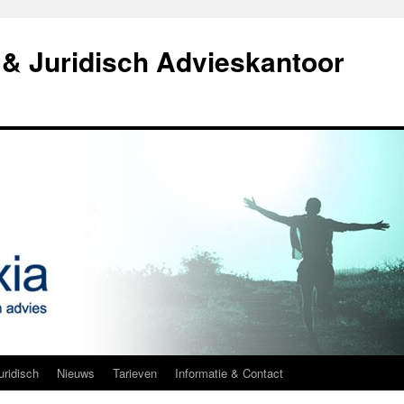
& Juridisch Advieskantoor
uridisch
Nieuws
Tarieven
Informatie & Contact