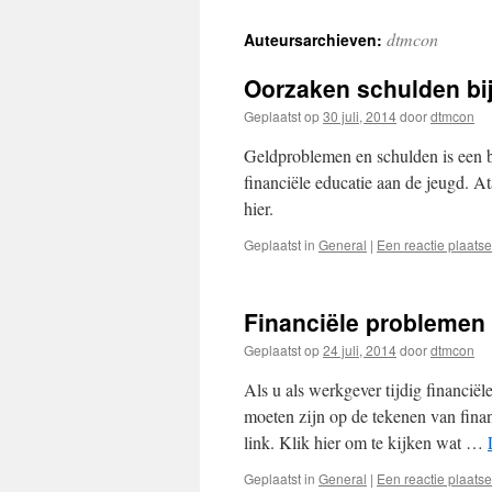
dtmcon
Auteursarchieven:
Oorzaken schulden bi
Geplaatst op
30 juli, 2014
door
dtmcon
Geldproblemen en schulden is een bi
financiële educatie aan de jeugd. At
hier.
Geplaatst in
General
|
Een reactie plaats
Financiële problemen 
Geplaatst op
24 juli, 2014
door
dtmcon
Als u als werkgever tijdig financi
moeten zijn op de tekenen van finan
link. Klik hier om te kijken wat …
Geplaatst in
General
|
Een reactie plaats