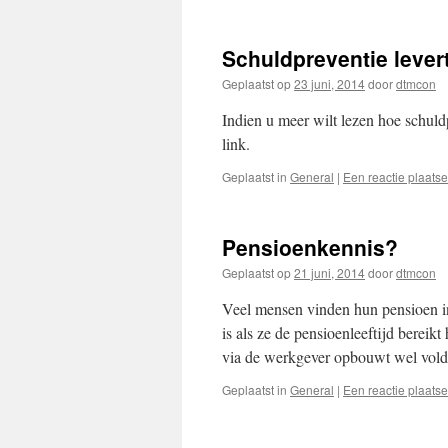
Schuldpreventie lever
Geplaatst op
23 juni, 2014
door
dtmcon
Indien u meer wilt lezen hoe schuld
link.
Geplaatst in
General
|
Een reactie plaats
Pensioenkennis?
Geplaatst op
21 juni, 2014
door
dtmcon
Veel mensen vinden hun pensioen i
is als ze de pensioenleeftijd bereik
via de werkgever opbouwt wel vo
Geplaatst in
General
|
Een reactie plaats