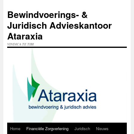
Ga
naar
Bewindvoerings- &
de
inhoud
Juridisch Advieskantoor
Ataraxia
VINDICA TE TIBI
Home
Financiële Zorgverlening
Juridisch
Nieuws