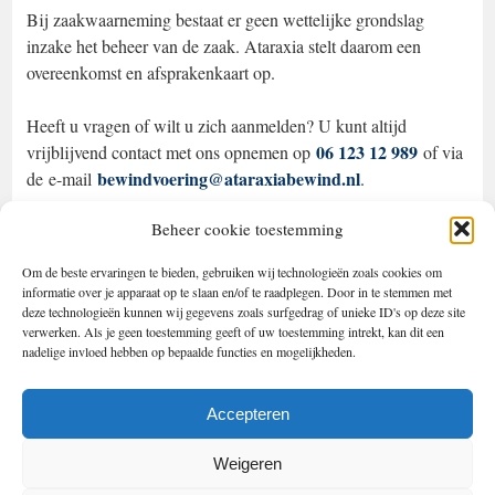
Bij zaakwaarneming bestaat er geen wettelijke grondslag
inzake het beheer van de zaak. Ataraxia stelt daarom een
overeenkomst en afsprakenkaart op.
Heeft u vragen of wilt u zich aanmelden? U kunt altijd
06 123 12 989
vrijblijvend contact met ons opnemen op
of via
bewindvoering@ataraxiabewind.nl
de e-mail
.
Beheer cookie toestemming
Kosten
Zaakwaarneming kost u ook geld. Voor de kosten van
Om de beste ervaringen te bieden, gebruiken wij technologieën zoals cookies om
zaakwaarneming verwijzen wij u naar het tabblad
tarieven
op
informatie over je apparaat op te slaan en/of te raadplegen. Door in te stemmen met
onze website.
deze technologieën kunnen wij gegevens zoals surfgedrag of unieke ID's op deze site
verwerken. Als je geen toestemming geeft of uw toestemming intrekt, kan dit een
nadelige invloed hebben op bepaalde functies en mogelijkheden.
Accepteren
Bewindvoerings- & Juridisch Advieskantoor Ataraxia
Weigeren
Informatie & Contact