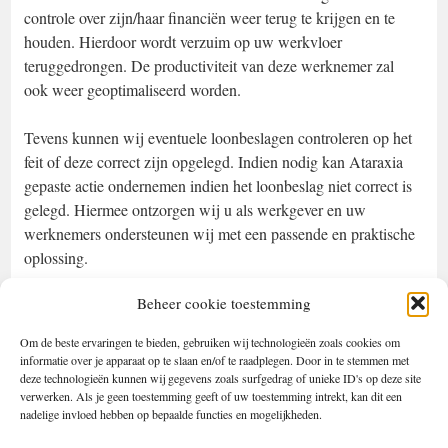
controle over zijn/haar financiën weer terug te krijgen en te
houden. Hierdoor wordt verzuim op uw werkvloer
teruggedrongen. De productiviteit van deze werknemer zal
ook weer geoptimaliseerd worden.
Tevens kunnen wij eventuele loonbeslagen controleren op het
feit of deze correct zijn opgelegd. Indien nodig kan Ataraxia
gepaste actie ondernemen indien het loonbeslag niet correct is
gelegd. Hiermee ontzorgen wij u als werkgever en uw
werknemers ondersteunen wij met een passende en praktische
oplossing.
Beheer cookie toestemming
Heeft u vragen of wilt u zich aanmelden voor een
inloopspreekuur? U kunt altijd vrijblijvend contact met ons
Om de beste ervaringen te bieden, gebruiken wij technologieën zoals cookies om
06 123 12 989
opnemen op
of via de e-
informatie over je apparaat op te slaan en/of te raadplegen. Door in te stemmen met
bewindvoering@ataraxiabewind.nl
mail
.
deze technologieën kunnen wij gegevens zoals surfgedrag of unieke ID's op deze site
verwerken. Als je geen toestemming geeft of uw toestemming intrekt, kan dit een
nadelige invloed hebben op bepaalde functies en mogelijkheden.