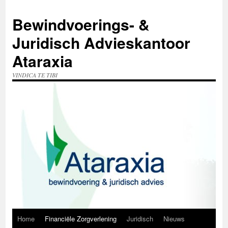
Ga
naar
Bewindvoerings- &
de
inhoud
Juridisch Advieskantoor
Ataraxia
VINDICA TE TIBI
Home
Financiële Zorgverlening
Juridisch
Nieuws