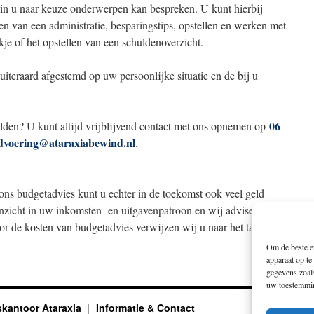
rin u naar keuze onderwerpen kan bespreken. U kunt hierbij
n van een administratie, besparingstips, opstellen en werken met
e of het opstellen van een schuldenoverzicht.
teraard afgestemd op uw persoonlijke situatie en de bij u
06
elden? U kunt altijd vrijblijvend contact met ons opnemen op
dvoering@ataraxiabewind.nl
.
ons budgetadvies kunt u echter in de toekomst ook veel geld
inzicht in uw inkomsten- en uitgavenpatroon en wij adviseren u
or de kosten van budgetadvies verwijzen wij u naar het tabblad
Om de beste er
apparaat op te
gegevens zoals
uw toestemming
skantoor Ataraxia
Informatie & Contact