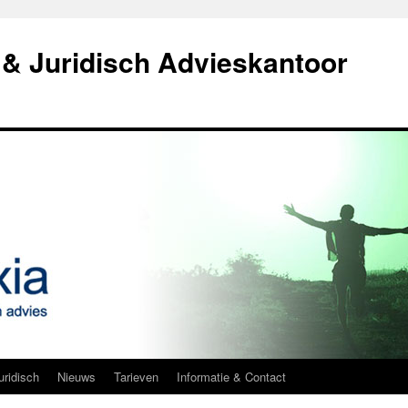
& Juridisch Advieskantoor
uridisch
Nieuws
Tarieven
Informatie & Contact