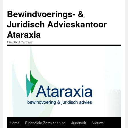
Ga
naar
Bewindvoerings- &
de
inhoud
Juridisch Advieskantoor
Ataraxia
VINDICA TE TIBI
Home
Financiële Zorgverlening
Juridisch
Nieuws