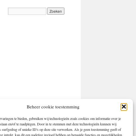
Beheer cookie toestemming
Mogelijk gemaakt door WordPress.
varingen te bieden, gebruiken wij technologieën zoals cookies om informatie over je
 slaan en/of te raadplegen. Door in te stemmen met deze technologieën kunnen wij
 surfgedrag of unieke ID's op deze site verwerken. Als je geen toestemming geeft of
 intrekt, kan dit een nadelige invloed hebben op bepaalde functies en mogelijkheden.