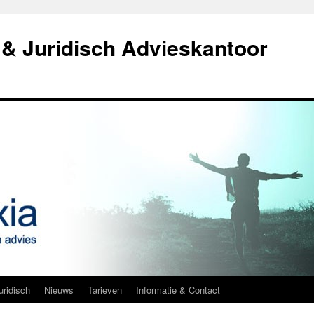
& Juridisch Advieskantoor
uridisch
Nieuws
Tarieven
Informatie & Contact