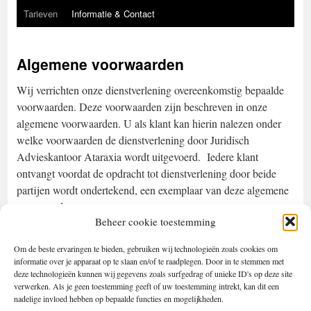
Tarieven
Informatie & Contact
Algemene voorwaarden
Wij verrichten onze dienstverlening overeenkomstig bepaalde
voorwaarden. Deze voorwaarden zijn beschreven in onze
algemene voorwaarden. U als klant kan hierin nalezen onder
welke voorwaarden de dienstverlening door Juridisch
Advieskantoor Ataraxia wordt uitgevoerd. Iedere klant
ontvangt voordat de opdracht tot dienstverlening door beide
partijen wordt ondertekend, een exemplaar van deze algemene
voorwaarden.
Beheer cookie toestemming
Iedere klant of geïnteresseerde kan een exemplaar van de
Om de beste ervaringen te bieden, gebruiken wij technologieën zoals cookies om
algemene voorwaarden bij ons opvragen
informatie over je apparaat op te slaan en/of te raadplegen. Door in te stemmen met
juridisch@ataraxiabewind.nl
via
.
deze technologieën kunnen wij gegevens zoals surfgedrag of unieke ID's op deze site
verwerken. Als je geen toestemming geeft of uw toestemming intrekt, kan dit een
nadelige invloed hebben op bepaalde functies en mogelijkheden.