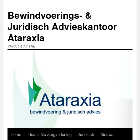
Ga
naar
Bewindvoerings- &
de
inhoud
Juridisch Advieskantoor
Ataraxia
VINDICA TE TIBI
Home
Financiële Zorgverlening
Juridisch
Nieuws