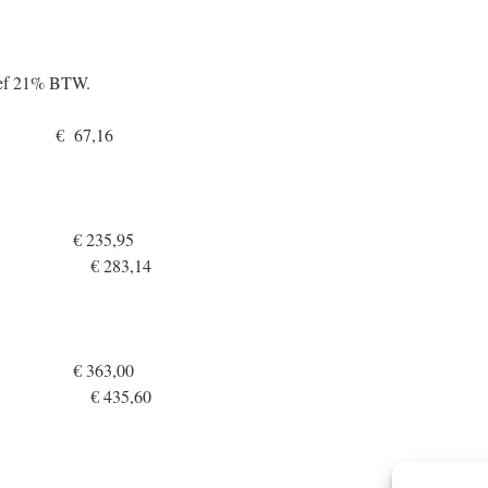
sief 21% BTW.
kken € 67,16
 € 235,95
283,14
 € 363,00
435,60