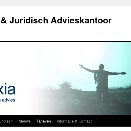
& Juridisch Advieskantoor
uridisch
Nieuws
Tarieven
Informatie & Contact