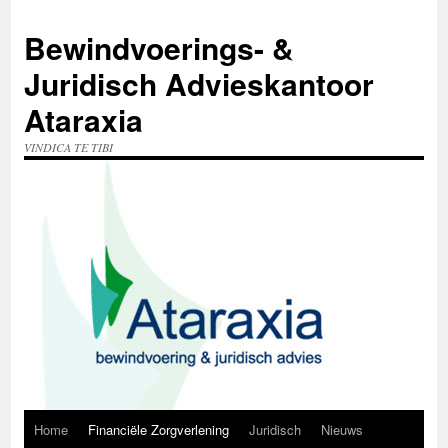
Ga
naar
Bewindvoerings- &
de
inhoud
Juridisch Advieskantoor
Ataraxia
VINDICA TE TIBI
Home
Financiële Zorgverlening
Juridisch
Nieuws